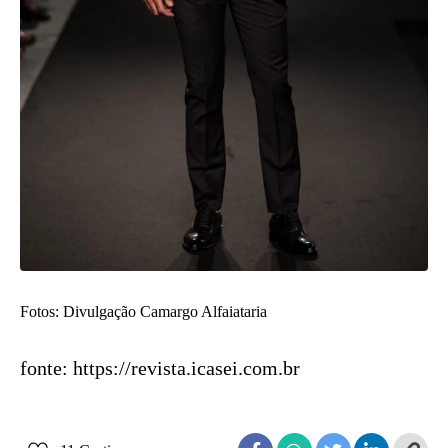
Fotos: Divulgação Camargo Alfaiataria
fonte: https://revista.icasei.com.br